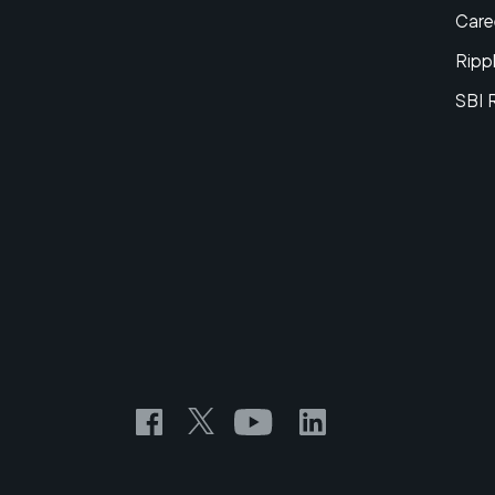
Care
Ripp
SBI 