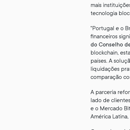
mais instituiçõ
tecnologia bloc
"Portugal e o B
financeiros sign
do Conselho de
blockchain, est
países. A solu
liquidações pra
comparação com 
A parceria refo
lado de client
e o Mercado Bi
América Latina