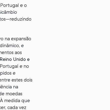
 Portugal e o
Unicâmbio
utos—reduzindo
ivo na expansão
dinâmico, e
mentos aos
 Reino Unido e
Portugal e no
ápidos e
ntre estes dois
ência na
 de moedas
s. À medida que
er, cada vez