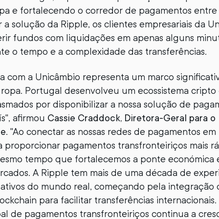
opa e fortalecendo o corredor de pagamentos entre
ar a solução da Ripple, os clientes empresariais da 
erir fundos com liquidações em apenas alguns min
nte o tempo e a complexidade das transferências.
ia com a Unicâmbio representa um marco significat
uropa. Portugal desenvolveu um ecossistema cripto 
asmados por disponibilizar a nossa solução de paga
ís", afirmou
Cassie Craddock, Diretora-Geral para o
le
. "Ao conectar as nossas redes de pagamentos em 
 a proporcionar pagamentos transfronteiriços mais r
 mesmo tempo que fortalecemos a ponte económica e
rcados. A Ripple tem mais de uma década de experi
 ativos do mundo real, começando pela integração
lockchain para facilitar transferências internacionai
l de pagamentos transfronteiriços continua a cresc