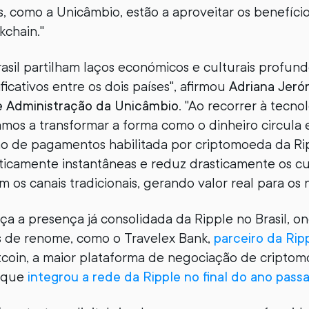
es, como a Unicâmbio, estão a aproveitar os benefíci
kchain."
rasil partilham laços económicos e culturais profund
ificativos entre os dois países", afirmou
Adriana Jer
 Administração da Unicâmbio
. "Ao recorrer à tecno
amos a transformar a forma como o dinheiro circula 
ção de pagamentos habilitada por criptomoeda da Ri
ticamente instantâneas e reduz drasticamente os c
os canais tradicionais, gerando valor real para os n
rça a presença já consolidada da Ripple no Brasil, o
es de renome, como o Travelex Bank,
parceiro da Ri
tcoin, a maior plataforma de negociação de cripto
, que
integrou a rede da Ripple no final do ano pass