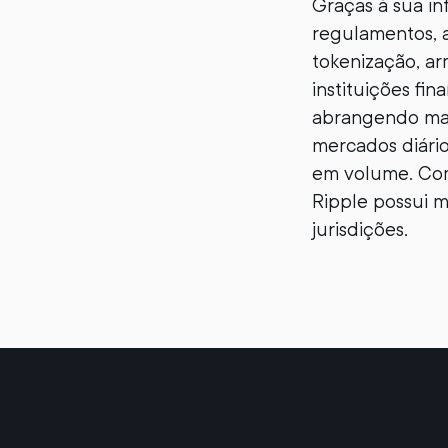
Graças à sua in
regulamentos, a
tokenização, a
instituições fi
abrangendo mai
mercados diário
em volume. Com 
Ripple possui m
jurisdições.