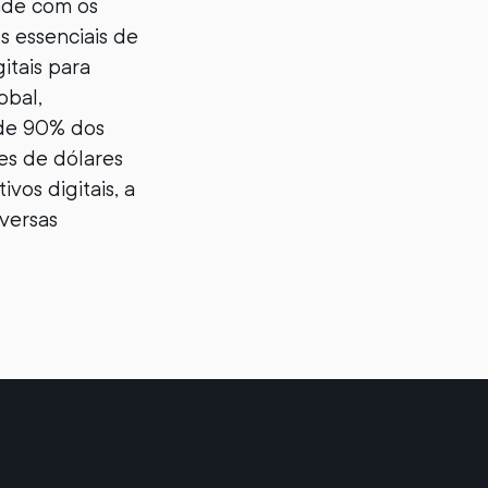
dade com os
s essenciais de
itais para
obal,
de 90% dos
es de dólares
os digitais, a
versas