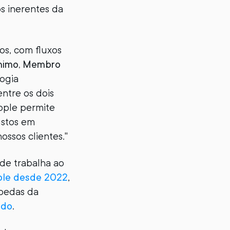
os inerentes da
os, com fluxos
ónimo, Membro
logia
entre os dois
pple permite
ustos em
ossos clientes."
nde trabalha ao
pple desde 2022
,
moedas da
ado
.