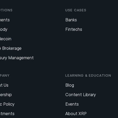
utions
Use Cases
ments
Banks
tody
Fintechs
lecoin
e Brokerage
sury Management
pany
Learning & Education
t Us
Blog
ership
Content Library
c Policy
Events
stments
About XRP