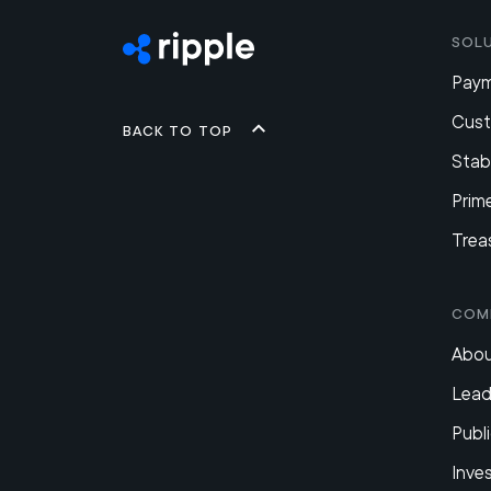
Sol
Pay
Cus
Back to top
Stab
Prim
Trea
Com
Abou
Lead
Publi
Inve