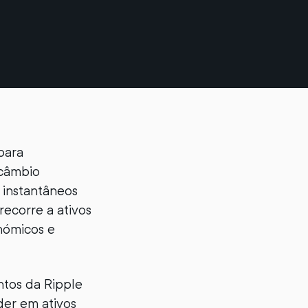
 para
 câmbio
 instantâneos
recorre a ativos
onómicos e
ntos da Ripple
der em ativos