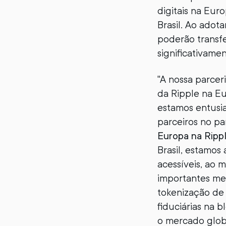
digitais na Eur
Brasil. Ao adot
poderão transf
significativame
"A nossa parcer
da Ripple na E
estamos entusi
parceiros no pa
Europa na Ripp
Brasil, estamos
acessíveis, ao
importantes me
tokenização de
fiduciárias na b
o mercado globa